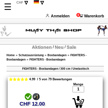
▿
▿
CHF
☰
EUR
English
USD
Français
0
Anmelden
Warenkorb
Italiano
Español
Aktionen
Neu
Sale
/
/
»
»
»
Home
Schutzausrüstung
Boxbandagen
FIGHTERS -
»
Boxbandagen
FIGHTERS - Boxbandagen
FIGHTERS - Boxbandagen / 300 cm / Unelastisch
4.99 / 5 von 79 Bewertungen
Menge
CHF 12.00