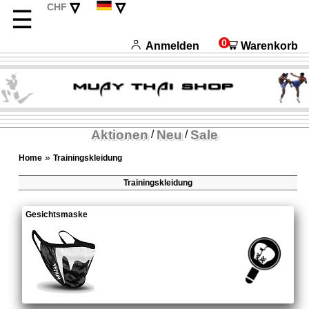
▿
▿
CHF
☰
EUR
English
USD
Français
0
Anmelden
Warenkorb
Italiano
Español
Aktionen
Neu
Sale
/
/
»
Home
Trainingskleidung
Trainingskleidung
Gesichtsmaske