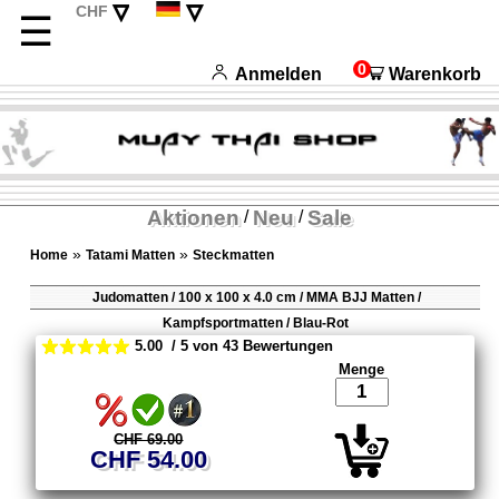
▿
▿
CHF
☰
EUR
English
USD
Français
0
Anmelden
Warenkorb
Italiano
Español
Aktionen
Neu
Sale
/
/
»
»
Home
Tatami Matten
Steckmatten
Judomatten / 100 x 100 x 4.0 cm / MMA BJJ Matten /
Kampfsportmatten / Blau-Rot
5.00 / 5 von 43 Bewertungen
Menge
CHF 69.00
CHF 54.00